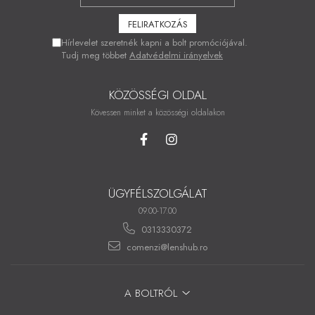
Hírlevelet szeretnék kapni a bolt promóciójával.
Tudj meg többet
Adatvédelmi irányelvek
KÖZÖSSÉGI OLDAL
Kövessen minket a közösségi oldalakon
ÜGYFÉLSZOLGÁLAT
09.00-17.00
0313330372
comenzi@lenshub.ro
A BOLTRÓL