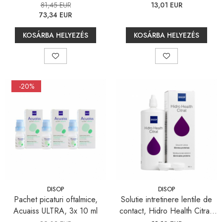
– Aquamax TOTAL (peroxid)
81,45 EUR
13,01 EUR
3x360 ml + 3x36 tabletta +
73,34 EUR
GP Multi, 3x 250 ml
KOSÁRBA HELYEZÉS
KOSÁRBA HELYEZÉS
-20%
DISOP
DISOP
Pachet picaturi oftalmice,
Solutie intretinere lentile de
Acuaiss ULTRA, 3x 10 ml
contact, Hidro Health Citrat,