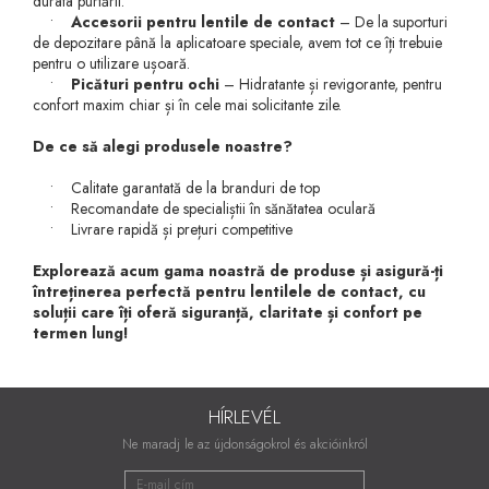
durata purtării.
•
Accesorii pentru lentile de contact
– De la suporturi
de depozitare până la aplicatoare speciale, avem tot ce îți trebuie
pentru o utilizare ușoară.
•
Picături pentru ochi
– Hidratante și revigorante, pentru
confort maxim chiar și în cele mai solicitante zile.
De ce să alegi produsele noastre?
• Calitate garantată de la branduri de top
• Recomandate de specialiștii în sănătatea oculară
• Livrare rapidă și prețuri competitive
Explorează acum gama noastră de produse și asigură-ți
întreținerea perfectă pentru lentilele de contact, cu
soluții care îți oferă siguranță, claritate și confort pe
termen lung!
HÍRLEVÉL
Ne maradj le az újdonságokrol és akcióinkról