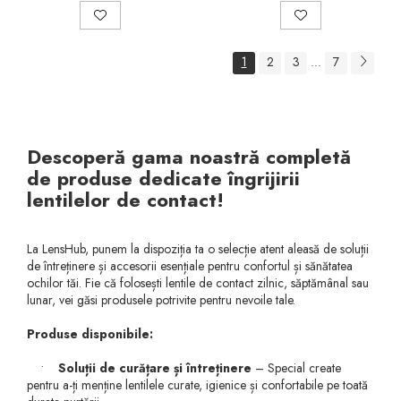
1
2
3
7
...
Descoperă gama noastră completă
de produse dedicate îngrijirii
lentilelor de contact!
La LensHub, punem la dispoziția ta o selecție atent aleasă de soluții
de întreținere și accesorii esențiale pentru confortul și sănătatea
ochilor tăi. Fie că folosești lentile de contact zilnic, săptămânal sau
lunar, vei găsi produsele potrivite pentru nevoile tale.
Produse disponibile:
•
Soluții de curățare și întreținere
– Special create
pentru a-ți menține lentilele curate, igienice și confortabile pe toată