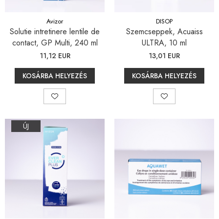
Blepharitis kezelése
Avizor
DISOP
Solutie intretinere lentile de
Szemcseppek, Acuaiss
contact, GP Multi, 240 ml
ULTRA, 10 ml
11,12 EUR
13,01 EUR
KOSÁRBA HELYEZÉS
KOSÁRBA HELYEZÉS
ÚJ