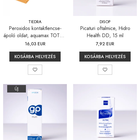
Lágylencse-ápoló csomagok
Keménylencse / RGP /
Ortho-K ápoló csomagok
TIEDRA
DISOP
Kontaktlencse csomagok
Peroxidos kontaktlencse-
Picaturi oftalmice, Hidro
ápoló oldat, aquamax TOTAL,
Health DD, 15 ml
Szférikus lencsék
360 ml
16,03 EUR
7,92 EUR
Tórikus lencsék
Multifokális lencsék
KOSÁRBA HELYEZÉS
KOSÁRBA HELYEZÉS
LENZBOX+
Csomag szférikus lencsékkel
LenzCare®
ÚJ
Ortho-K karbantartás
Napszemüvegek
Szemegészség
Szemhéjak és a szemkörnyéki
terület