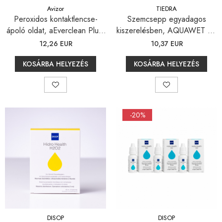
Avizor
TIEDRA
Peroxidos kontaktlencse-
Szemcsepp egyadagos
ápoló oldat, aEverclean Plus,
kiszerelésben, AQUAWET 30
225 ml
x 0,4 ml
12,26 EUR
10,37 EUR
KOSÁRBA HELYEZÉS
KOSÁRBA HELYEZÉS
-20%
DISOP
DISOP