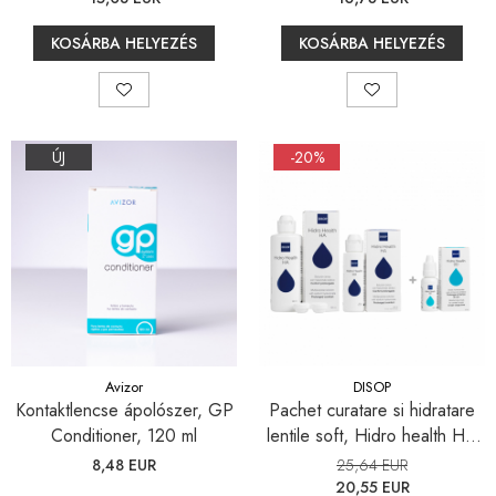
bucăți
KOSÁRBA HELYEZÉS
KOSÁRBA HELYEZÉS
ÚJ
-20%
Avizor
DISOP
Kontaktlencse ápolószer, GP
Pachet curatare si hidratare
Conditioner, 120 ml
lentile soft, Hidro health HA
360ml, Hidro Health HA 100
8,48 EUR
25,64 EUR
ml, Hidro Health DD 15 ml
20,55 EUR