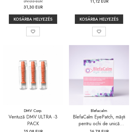
360 ml
39,03 EUR
11,12 EUR
31,30 EUR
KOSÁRBA HELYEZÉS
KOSÁRBA HELYEZÉS
DMV Corp.
Blefacalm
Ventuză DMV ULTRA -3
BlefaCalm EyePatch, măști
PACK
pentru ochi de unică
folosință, cu autoîncălzire, 10
15,08 EUR
16,78 EUR