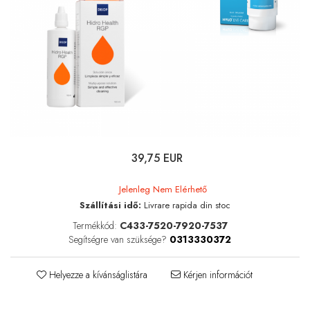
Lágylencse-ápoló csomagok
Keménylencse / RGP /
Ortho-K ápoló csomagok
Kontaktlencse csomagok
Szférikus lencsék
Tórikus lencsék
Multifokális lencsék
LENZBOX+
39,75 EUR
Csomag szférikus lencsékkel
LenzCare®
Jelenleg Nem Elérhető
Szállítási idő:
Livrare rapida din stoc
Ortho-K karbantartás
Termékkód:
C433-7520-7920-7537
Napszemüvegek
Segítségre van szüksége?
0313330372
Szemegészség
Helyezze a kívánságlistára
Kérjen információt
Szemhéjak és a szemkörnyéki
terület