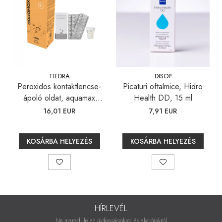
TIEDRA
DISOP
Peroxidos kontaktlencse-
Picaturi oftalmice, Hidro
ápoló oldat, aquamax
Health DD, 15 ml
TOTAL, 360 ml
16,01 EUR
7,91 EUR
KOSÁRBA HELYEZÉS
KOSÁRBA HELYEZÉS
HÍRLEVÉL
Ne maradj le az újdonságokrol és akcióinkról