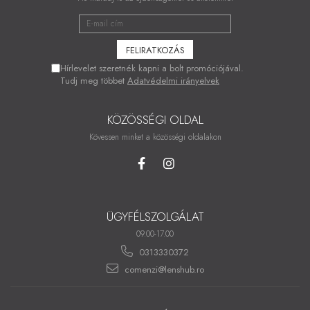
Hírlevelet szeretnék kapni a bolt promóciójával.
Tudj meg többet
Adatvédelmi irányelvek
KÖZÖSSÉGI OLDAL
Kövessen minket a közösségi oldalakon
ÜGYFÉLSZOLGÁLAT
09.00-17.00
0313330372
comenzi@lenshub.ro