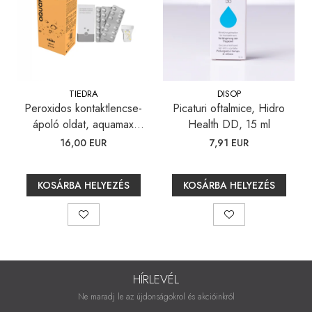
TIEDRA
DISOP
Peroxidos kontaktlencse-
Picaturi oftalmice, Hidro
ápoló oldat, aquamax
Health DD, 15 ml
TOTAL, 360 ml
16,00 EUR
7,91 EUR
KOSÁRBA HELYEZÉS
KOSÁRBA HELYEZÉS
HÍRLEVÉL
Ne maradj le az újdonságokrol és akcióinkról