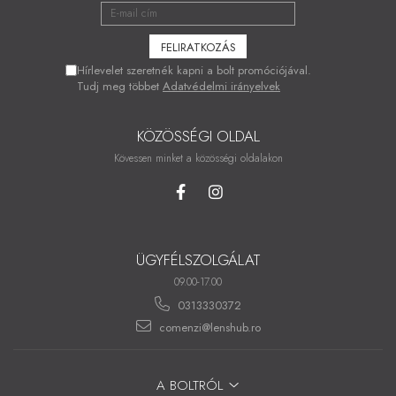
Hírlevelet szeretnék kapni a bolt promóciójával.
Tudj meg többet
Adatvédelmi irányelvek
KÖZÖSSÉGI OLDAL
Kövessen minket a közösségi oldalakon
ÜGYFÉLSZOLGÁLAT
09.00-17.00
0313330372
comenzi@lenshub.ro
A BOLTRÓL