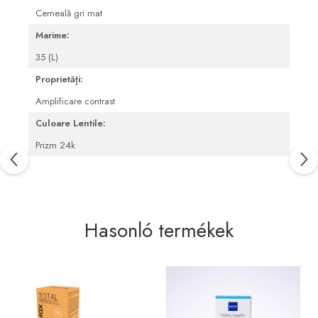
Cerneală gri mat
Blepharitis kezelése
Marime:
35 (L)
Proprietăți:
Amplificare contrast
Culoare Lentile:
Prizm 24k
Hasonló termékek