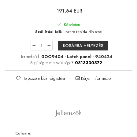
Lágylencse-ápoló csomagok
Keménylencse / RGP /
191,64 EUR
Ortho-K ápoló csomagok
Készleten
Kontaktlencse csomagok
Szállítási idő:
Livrare rapida din stoc
Szférikus lencsék
Tórikus lencsék
KOSÁRBA HELYEZÉS
Multifokális lencsék
Termékkód:
0OO9404 - Latch panel - 940424
Segítségre van szüksége?
0313330372
LENZBOX+
Csomag szférikus lencsékkel
Helyezze a kívánságlistára
Kérjen információt
LenzCare®
Ortho-K karbantartás
Napszemüvegek
Jellemzők
Szemegészség
Szemhéjak és a szemkörnyéki
Culoare:
terület