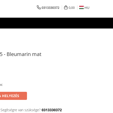
0313330372
0,00
HU
05 - Bleumarin mat
oc
 HELYEZÉS
Segítségre van szüksége?
0313330372