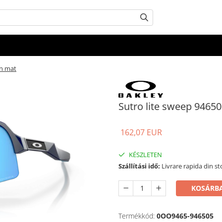
in mat
Sutro lite sweep 9465
162,07 EUR
KÉSZLETEN
Szállítási idő:
Livrare rapida din st
KOSÁRBA
Termékkód:
0OO9465-946505