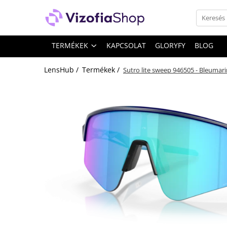
TERMÉKEK
TERMÉKEK
KAPCSOLAT
GLORYFY
BLOG
Szemcseppek
LensHub /
Termékek /
Kontaktlencse-ápoló oldatok
Sutro lite sweep 946505 - Bleumar
Keménylencse-ápoló oldatok
Lágylencse-ápoló oldatok
Sistem Peroxid
Kontaktlencse-kiegészítők
Keménylencse-kiegészítők
Lágylencse-kiegészítők
Kedvező ápolószer csomagok
Lágylencse-ápoló csomagok
Keménylencse / RGP / Ortho-K
ápoló csomagok
Kontaktlencse csomagok