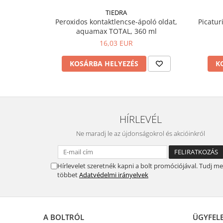
TIEDRA
Peroxidos kontaktlencse-ápoló oldat,
Picatur
aquamax TOTAL, 360 ml
16,03 EUR
KOSÁRBA HELYEZÉS
K
HÍRLEVÉL
Ne maradj le az újdonságokrol és akcióinkról
Hírlevelet szeretnék kapni a bolt promóciójával. Tudj m
többet
Adatvédelmi irányelvek
A BOLTRÓL
ÜGYFEL