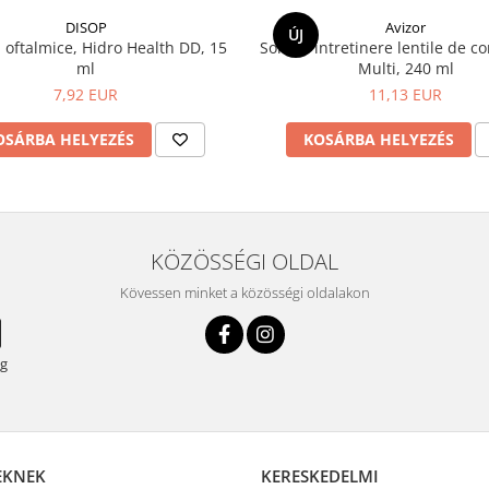
DISOP
Avizor
ÚJ
i oftalmice, Hidro Health DD, 15
Solutie intretinere lentile de c
ml
Multi, 240 ml
7,92 EUR
11,13 EUR
OSÁRBA HELYEZÉS
KOSÁRBA HELYEZÉS
KÖZÖSSÉGI OLDAL
Kövessen minket a közösségi oldalakon
eg
EKNEK
KERESKEDELMI