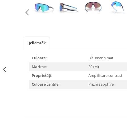
Szférikus lencsék
Tórikus lencsék
Multifokális lencsék
LENZBOX+
Csomag szférikus lencsékkel
Jellemzők
LenzCare®
Ortho-K karbantartás
Culoare:
Bleumarin mat
Napszemüvegek
Marime:
39 (M)
Szemegészség
Proprietăți:
Amplificare contrast
Szemhéjak és a szemkörnyéki
terület
Culoare Lentile:
Prizm sapphire
Blepharitis kezelése