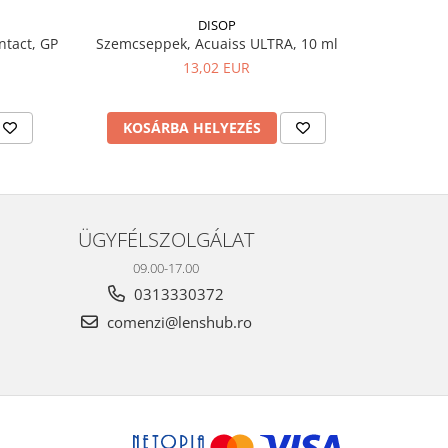
DISOP
ÚJ
ontact, GP
Szemcseppek, Acuaiss ULTRA, 10 ml
Peroxido
aE
13,02 EUR
KOSÁRBA HELYEZÉS
KOS
ÜGYFÉLSZOLGÁLAT
09.00-17.00
0313330372
comenzi@lenshub.ro