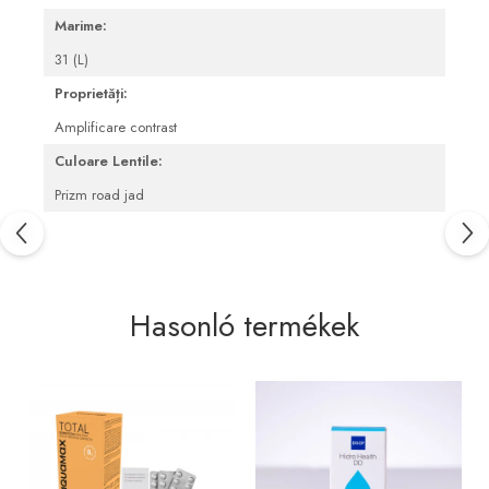
Blepharitis kezelése
Marime:
31 (L)
Proprietăți:
Amplificare contrast
Culoare Lentile:
Prizm road jad
Hasonló termékek