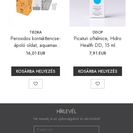
TIEDRA
DISOP
Peroxidos kontaktlencse-
Picaturi oftalmice, Hidro
ápoló oldat, aquamax
Health DD, 15 ml
TOTAL, 360 ml
16,01 EUR
7,91 EUR
KOSÁRBA HELYEZÉS
KOSÁRBA HELYEZÉS
HÍRLEVÉL
Ne maradj le az újdonságokrol és akcióinkról