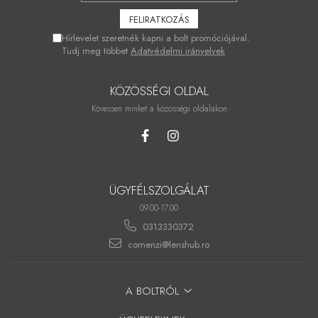
Hírlevelet szeretnék kapni a bolt promóciójával.
Tudj meg többet
Adatvédelmi irányelvek
KÖZÖSSÉGI OLDAL
Kövessen minket a közösségi oldalakon
ÜGYFÉLSZOLGÁLAT
09.00-17.00
0313330372
comenzi@lenshub.ro
A BOLTRÓL