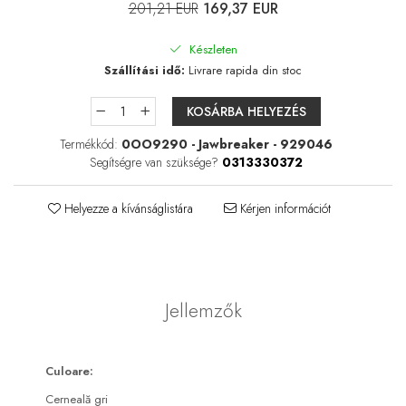
Lágylencse-ápoló csomagok
201,21 EUR
169,37 EUR
Keménylencse / RGP /
Ortho-K ápoló csomagok
Készleten
Szállítási idő:
Livrare rapida din stoc
Kontaktlencse csomagok
Szférikus lencsék
KOSÁRBA HELYEZÉS
Tórikus lencsék
Termékkód:
0OO9290 - Jawbreaker - 929046
Multifokális lencsék
Segítségre van szüksége?
0313330372
LENZBOX+
Helyezze a kívánságlistára
Kérjen információt
Csomag szférikus lencsékkel
LenzCare®
Ortho-K karbantartás
Jellemzők
Napszemüvegek
Szemegészség
Culoare:
Szemhéjak és a szemkörnyéki
terület
Cerneală gri