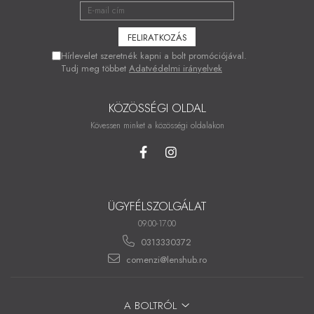
Hírlevelet szeretnék kapni a bolt promóciójával.
Tudj meg többet
Adatvédelmi irányelvek
KÖZÖSSÉGI OLDAL
Kövessen minket a közösségi oldalakon
ÜGYFÉLSZOLGÁLAT
09.00-17.00
0313330372
comenzi@lenshub.ro
A BOLTRÓL