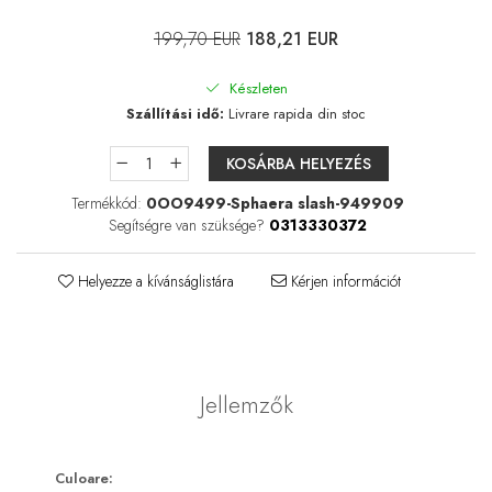
Lágylencse-ápoló csomagok
Keménylencse / RGP /
199,70 EUR
188,21 EUR
Ortho-K ápoló csomagok
Készleten
Kontaktlencse csomagok
Szállítási idő:
Livrare rapida din stoc
Szférikus lencsék
Tórikus lencsék
KOSÁRBA HELYEZÉS
Multifokális lencsék
Termékkód:
0OO9499-Sphaera slash-949909
Segítségre van szüksége?
0313330372
LENZBOX+
Csomag szférikus lencsékkel
Helyezze a kívánságlistára
Kérjen információt
LenzCare®
Ortho-K karbantartás
Napszemüvegek
Jellemzők
Szemegészség
Szemhéjak és a szemkörnyéki
Culoare:
terület