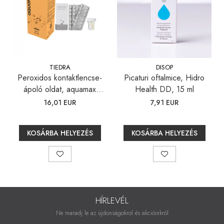
TIEDRA
DISOP
Peroxidos kontaktlencse-
Picaturi oftalmice, Hidro
ápoló oldat, aquamax
Health DD, 15 ml
TOTAL, 360 ml
16,01 EUR
7,91 EUR
KOSÁRBA HELYEZÉS
KOSÁRBA HELYEZÉS
HÍRLEVÉL
Ne maradj le az újdonságokrol és akcióinkról