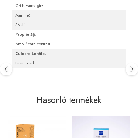
Gri fumuriu giro
Blepharitis kezelése
Marime:
36 (L)
Proprietăți:
Amplificare contrast
Culoare Lentile:
Prizm road
Hasonló termékek