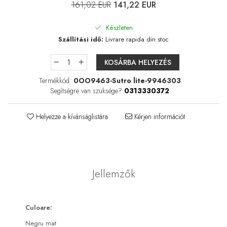
Lágylencse-ápoló csomagok
161,02 EUR
141,22 EUR
Keménylencse / RGP /
Ortho-K ápoló csomagok
Készleten
Szállítási idő:
Livrare rapida din stoc
Kontaktlencse csomagok
Szférikus lencsék
KOSÁRBA HELYEZÉS
Tórikus lencsék
Termékkód:
0OO9463-Sutro lite-9946303
Multifokális lencsék
Segítségre van szüksége?
0313330372
LENZBOX+
Helyezze a kívánságlistára
Kérjen információt
Csomag szférikus lencsékkel
LenzCare®
Ortho-K karbantartás
Jellemzők
Napszemüvegek
Szemegészség
Culoare:
Szemhéjak és a szemkörnyéki
terület
Negru mat