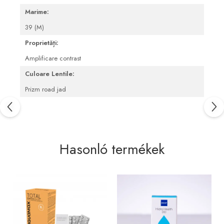
Blepharitis kezelése
Marime:
39 (M)
Proprietăți:
Amplificare contrast
Culoare Lentile:
Prizm road jad
Hasonló termékek