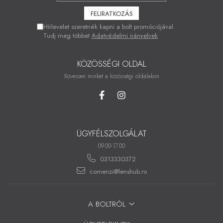
Hírlevelet szeretnék kapni a bolt promóciójával.
Tudj meg többet
Adatvédelmi irányelvek
KÖZÖSSÉGI OLDAL
Kövessen minket a közösségi oldalakon
ÜGYFÉLSZOLGÁLAT
09.00-17.00
0313330372
comenzi@lenshub.ro
A BOLTRÓL