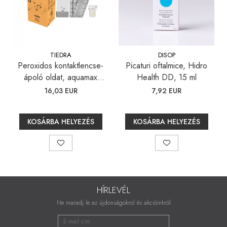
TIEDRA
DISOP
Peroxidos kontaktlencse-
Picaturi oftalmice, Hidro
ápoló oldat, aquamax
Health DD, 15 ml
TOTAL, 360 ml
16,03 EUR
7,92 EUR
KOSÁRBA HELYEZÉS
KOSÁRBA HELYEZÉS
HÍRLEVÉL
Ne maradj le az újdonságokrol és akcióinkról