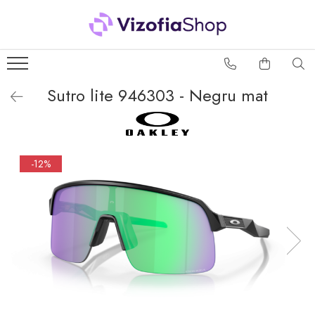
TERMÉKEK
Szemcseppek
Sutro lite 946303 - Negru mat
Kontaktlencse-ápoló
oldatok
Keménylencse-ápoló oldatok
-12%
Lágylencse-ápoló oldatok
Sistem Peroxid
Kontaktlencse-kiegészítők
Keménylencse-kiegészítők
Lágylencse-kiegészítők
Kedvező ápolószer
csomagok