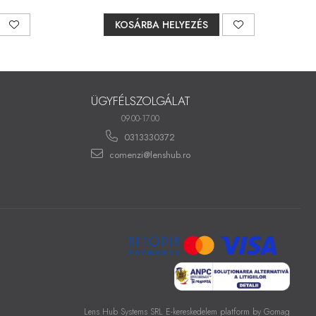
KOSÁRBA HELYEZÉS
ÜGYFÉLSZOLGÁLAT
09.00-17.00
0313330372
comenzi@lenshub.ro
Lens Hub Systems SRL
E-kereskedelem platform by Gomag