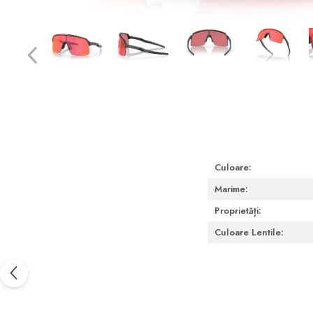
Lágylencse-ápoló csomagok
Keménylencse / RGP /
Ortho-K ápoló csomagok
Kontaktlencse csomagok
Szférikus lencsék
Tórikus lencsék
Multifokális lencsék
LENZBOX+
Culoare:
Csomag szférikus lencsékkel
Marime:
LenzCare®
Proprietăți:
Ortho-K karbantartás
Culoare Lentile:
Napszemüvegek
Szemegészség
Szemhéjak és a szemkörnyéki
terület