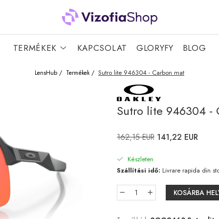
TERMÉKEK
KAPCSOLAT
GLORYFY
BLOG
Sutro lite 946304 - Carbon mat
LensHub /
Termékek /
Sutro lite 946304 -
162,15 EUR
141,22 EUR
Készleten
Szállítási idő:
Livrare rapida din st
KOSÁRBA HEL