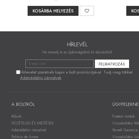
KOSÁRBA HELYEZÉS
KOS
HÍRLEVÉL
Ne maradj le az újdonságokrol és akcióinkról
Hírlevelet szeretnék kapni a bolt promóciójával. Tudj meg többet
Adatvédelmi irányelvek
A BOLTRÓL
ÜGYFELEKNE
Rólunk
Fizetési módok
FELTÉTELEK ÉS KIKÖTÉSEK
Visszaküldési felt
Adatvédelmi irányelvek
Termék Garancia
Politica de livrare
Visszaküldési űrl