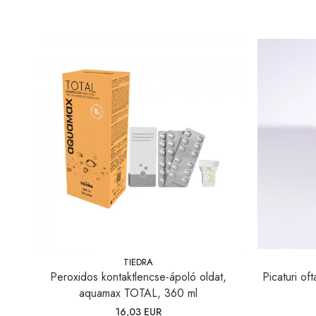
Blepharitis kezelése
TIEDRA
Peroxidos kontaktlencse-ápoló oldat,
Picaturi of
aquamax TOTAL, 360 ml
16,03 EUR