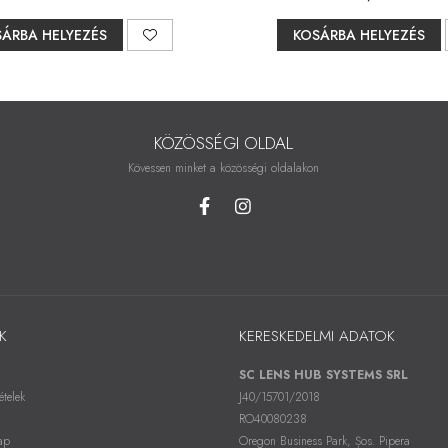
ÁRBA HELYEZÉS
KOSÁRBA HELYEZÉS
KÖZÖSSÉGI OLDAL
Kövessen minket a közösségi oldalakon
K
KERESKEDELMI ADATOK
SC LENS HUB SYSTEMS SRL
ételek
J40/15701/2018
RO40080238
ap
Oregon Business Park, Șos. Pipera