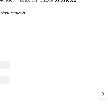
e-946304
Segítségre van szüksége?
0313330372
Kérjen információt