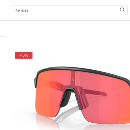
TERMÉKEK
Szemcseppek
Kontaktlencse-ápoló
oldatok
-13%
Keménylencse-ápoló oldatok
Lágylencse-ápoló oldatok
Sistem Peroxid
Kontaktlencse-kiegészítők
Keménylencse-kiegészítők
Lágylencse-kiegészítők
Kedvező ápolószer
csomagok