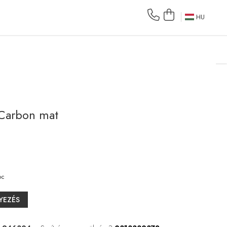
HU
 Carbon mat
oc
YEZÉS