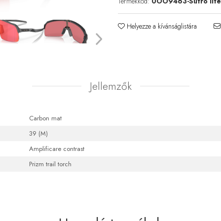
Termékkód:
0OO9463-Sutro lit
Helyezze a kívánságlistára
Jellemzők
Carbon mat
39 (M)
Amplificare contrast
Prizm trail torch