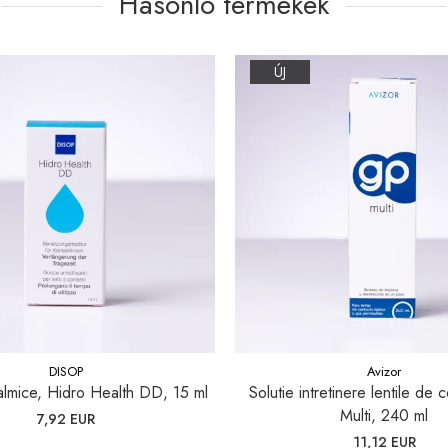
Hasonló termékek
ÚJ
DISOP
Avizor
talmice, Hidro Health DD, 15 ml
Solutie intretinere lentile de
Multi, 240 ml
7,92 EUR
11,12 EUR