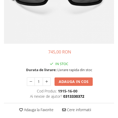
PACHETE LENTILE DE CONTACT
Lentile sferice
Lentile torice
Lentile multifocale
LENZBOX+
Cu lentile sferice
LenzCare®
745,00 RON
Intretinere Ortho-K
OCHELARI DE SOARE
IN STOC
SĂNĂTATE OCULARĂ
Durata de livrare:
Livrare rapida din stoc
Pleoape și zona perioculară
ADAUGA IN COS
Tratament Blefarită
Cod Produs:
1915-16-00
Ai nevoie de ajutor?
0313330372
Adauga la Favorite
Cere informatii