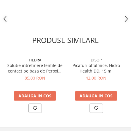
PRODUSE SIMILARE
TIEDRA
DISOP
Solutie intretinere lentile de
Picaturi oftalmice, Hidro
contact pe baza de Peroxid,
Health DD, 15 ml
aquamax TOTAL, 360 ml
85,00 RON
42,00 RON
ADAUGA IN COS
ADAUGA IN COS