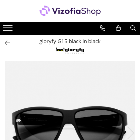
PRODUSE
PICĂTURI OFTALMICE
gloryfy G15 black in black
SOLUȚII ÎNTREȚINERE LENTILE DE
CONTACT
Soluții lentile dure
Soluții lentile moi
Sistem Peroxid
ACCESORII LENTILE DE CONTACT
Accesorii lentile dure
Accesorii lentile moi
PACHETE AVANTAJOASE SOLUȚII
Pachete întreținere lentile moi
Pachete întreținere lentile dure/
RGP/ Ortho-K