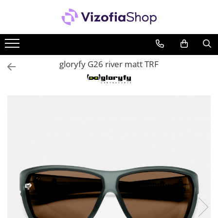
PRODUSE
PICĂTURI OFTALMICE
gloryfy G26 river matt TRF
SOLUȚII ÎNTREȚINERE LENTILE DE
CONTACT
Soluții lentile dure
Soluții lentile moi
Sistem Peroxid
ACCESORII LENTILE DE CONTACT
Accesorii lentile dure
Accesorii lentile moi
PACHETE AVANTAJOASE SOLUȚII
Pachete întreținere lentile moi
Pachete întreținere lentile dure/
RGP/ Ortho-K