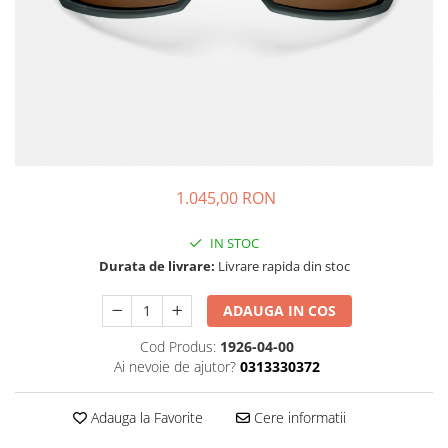
PACHETE LENTILE DE CONTACT
Lentile sferice
Lentile torice
Lentile multifocale
LENZBOX+
Cu lentile sferice
LenzCare®
1.045,00 RON
Intretinere Ortho-K
OCHELARI DE SOARE
IN STOC
SĂNĂTATE OCULARĂ
Durata de livrare:
Livrare rapida din stoc
Pleoape și zona perioculară
ADAUGA IN COS
Tratament Blefarită
Cod Produs:
1926-04-00
Ai nevoie de ajutor?
0313330372
Adauga la Favorite
Cere informatii