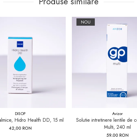
Produse similare
NOU
DISOP
Avizor
talmice, Hidro Health DD, 15 ml
Solutie intretinere lentile de
Multi, 240 ml
42,00 RON
59,00 RON