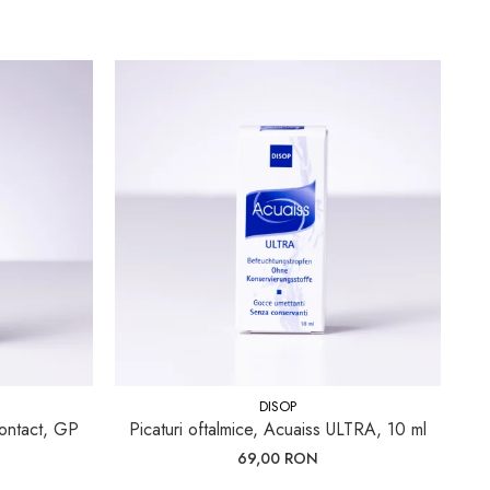
DISOP
 contact, GP
Picaturi oftalmice, Acuaiss ULTRA, 10 ml
S
ba
69,00 RON