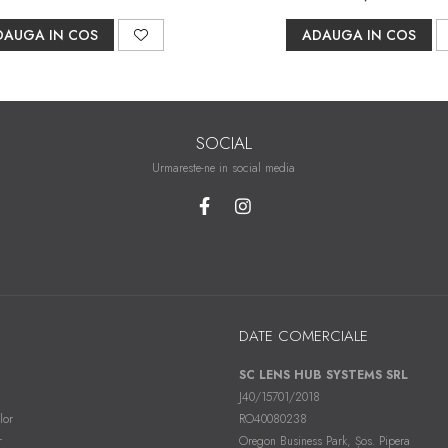
DAUGA IN COS
ADAUGA IN COS
SOCIAL
Urmareste-ne in social media
DATE COMERCIALE
SC LENS HUB SYSTEMS SRL
J40/15701/2018
lor
RO40080238
r
Oregon Business Park, Șos. Pipera