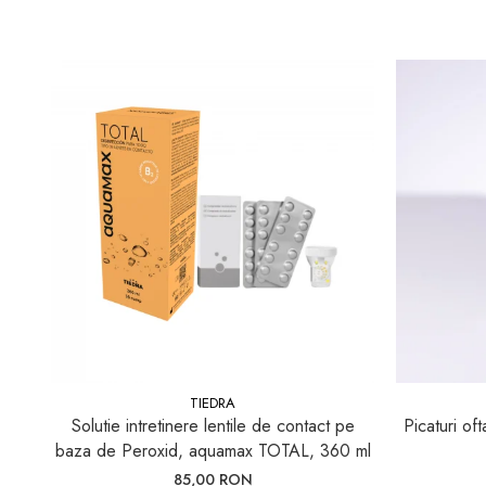
Pleoape și zona perioculară
Tratament Blefarită
TIEDRA
Solutie intretinere lentile de contact pe
Picaturi of
baza de Peroxid, aquamax TOTAL, 360 ml
85,00 RON