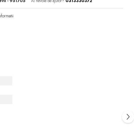
vil - 951705
Ai nevoie de ajutor?
0313330372
formatii