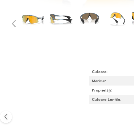
Pachete întreținere lentile moi
Pachete întreținere lentile
dure/ RGP/ Ortho-K
PACHETE LENTILE DE
CONTACT
Lentile sferice
Lentile torice
Lentile multifocale
Culoare:
LENZBOX+
Marime:
Cu lentile sferice
Proprietăți:
LenzCare®
Culoare Lentile:
Intretinere Ortho-K
OCHELARI DE SOARE
SĂNĂTATE OCULARĂ