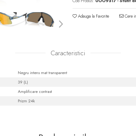
Cod Produs:
0OO9517 - Stunt de
Adauga la Favorite
Cere in
Caracteristici
Negru intens mat transparent
39 (L)
Amplificare contrast
Prizm 24k