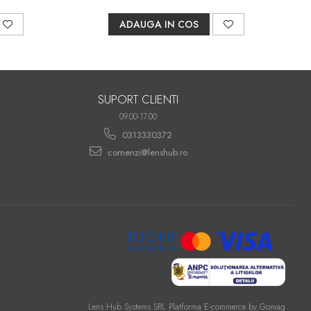
ADAUGA IN COS
SUPORT CLIENTI
09.00-17.00
0313330372
comenzi@lenshub.ro
Lens Hub Systems SRL
Platforma E-commerce by Gomag