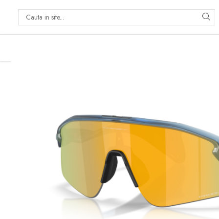
PRODUSE
PICĂTURI OFTALMICE
SOLUȚII ÎNTREȚINERE
LENTILE DE CONTACT
Soluții lentile dure
Soluții lentile moi
Sistem Peroxid
ACCESORII LENTILE DE
CONTACT
Accesorii lentile dure
Accesorii lentile moi
PACHETE AVANTAJOASE
SOLUȚII