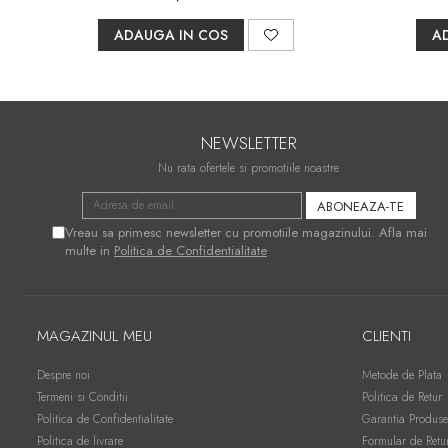
ADAUGA IN COS
A
NEWSLETTER
Nu rata ofertele si promotiile noastre
Vreau sa primesc newsletter cu promotiile magazinului. Afla mai
multe in
Politica de Confidentialitate
MAGAZINUL MEU
CLIENTI
Despre noi
Metode de Plata
Termeni si Conditii
Politica de Retur
Politica de Confidentialitate
Garantia Produse
Politica de livrare
Formular de Retu