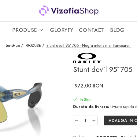
PRODUSE
GLORYFY
CONTACT
BLOG
Stunt devil 951705 - Negru intens mat transparent
LensHub /
PRODUSE /
Stunt devil 951705 
972,00 RON
In Stoc
Durata de livrare:
Livrare rapida d
ADAUGA IN 