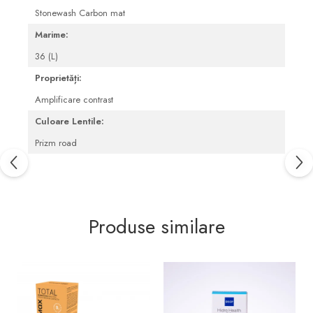
Pleoape și zona perioculară
Stonewash Carbon mat
Tratament Blefarită
Marime:
36 (L)
Proprietăți:
Amplificare contrast
Culoare Lentile:
Prizm road
Produse similare