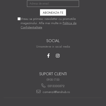
Vreau sa primesc newsletter cu promotiile
magazinului. Afla mai multe in
Politica de
Confidentialitate
SOCIAL
Urmareste-ne in social media
SUPORT CLIENTI
09.00-17.00
0313330372
comenzi@lenshub.ro