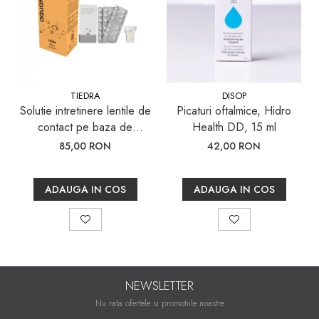
TIEDRA
DISOP
Solutie intretinere lentile de
Picaturi oftalmice, Hidro
contact pe baza de
Health DD, 15 ml
Peroxid, aquamax TOTAL,
85,00 RON
42,00 RON
360 ml
ADAUGA IN COS
ADAUGA IN COS
NEWSLETTER
Nu rata ofertele si promotiile noastre