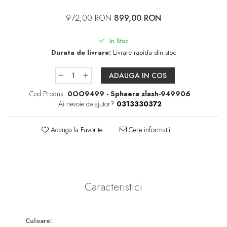
Pachete întreținere lentile moi
972,00 RON
899,00 RON
Pachete întreținere lentile
dure/ RGP/ Ortho-K
In Stoc
Durata de livrare:
Livrare rapida din stoc
PACHETE LENTILE DE
CONTACT
ADAUGA IN COS
Lentile sferice
Cod Produs:
0OO9499 - Sphaera slash-949906
Lentile torice
Ai nevoie de ajutor?
0313330372
Lentile multifocale
Adauga la Favorite
Cere informatii
LENZBOX+
Cu lentile sferice
LenzCare®
Intretinere Ortho-K
Caracteristici
OCHELARI DE SOARE
SĂNĂTATE OCULARĂ
Culoare: