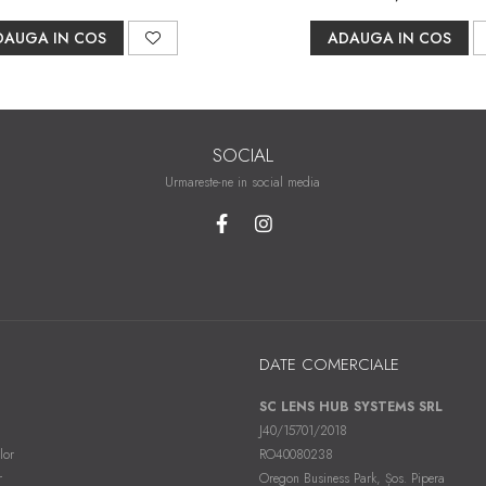
DAUGA IN COS
ADAUGA IN COS
SOCIAL
Urmareste-ne in social media
DATE COMERCIALE
SC LENS HUB SYSTEMS SRL
J40/15701/2018
lor
RO40080238
r
Oregon Business Park, Șos. Pipera