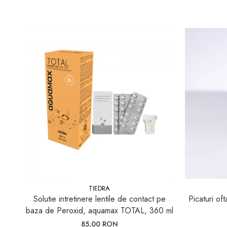
Pleoape și zona perioculară
Tratament Blefarită
TIEDRA
Solutie intretinere lentile de contact pe
Picaturi of
baza de Peroxid, aquamax TOTAL, 360 ml
85,00 RON