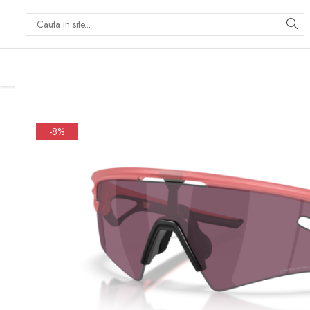
PRODUSE
PICĂTURI OFTALMICE
SOLUȚII ÎNTREȚINERE
LENTILE DE CONTACT
-8%
Soluții lentile dure
Soluții lentile moi
Sistem Peroxid
ACCESORII LENTILE DE
CONTACT
Accesorii lentile dure
Accesorii lentile moi
PACHETE AVANTAJOASE
SOLUȚII