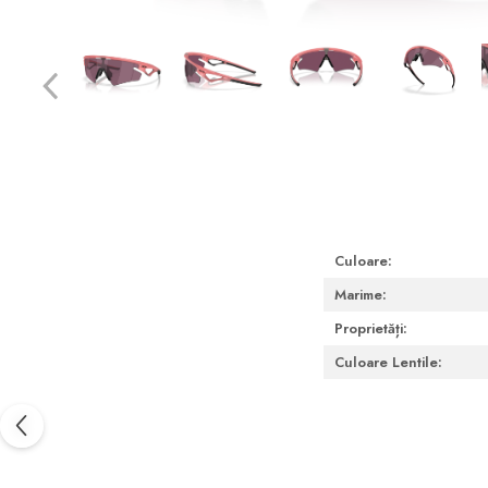
Pachete întreținere lentile moi
Pachete întreținere lentile
dure/ RGP/ Ortho-K
PACHETE LENTILE DE
CONTACT
Lentile sferice
Lentile torice
Lentile multifocale
Culoare:
LENZBOX+
Marime:
Cu lentile sferice
Proprietăți:
LenzCare®
Culoare Lentile:
Intretinere Ortho-K
OCHELARI DE SOARE
SĂNĂTATE OCULARĂ