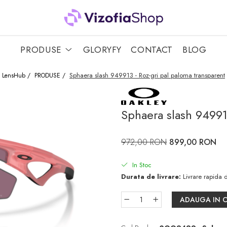
PRODUSE
GLORYFY
CONTACT
BLOG
Sphaera slash 949913 - Roz-gri pal paloma transparent
LensHub /
PRODUSE /
Sphaera slash 94991
972,00 RON
899,00 RON
In Stoc
Durata de livrare:
Livrare rapida d
ADAUGA IN 