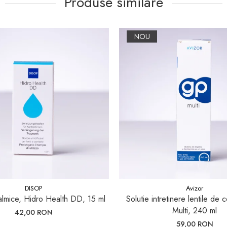
Produse similare
NOU
DISOP
Avizor
talmice, Hidro Health DD, 15 ml
Solutie intretinere lentile de
Multi, 240 ml
42,00 RON
59,00 RON