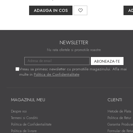
ADAUGA IN COS
A
NEWSLETTER
Nu rata ofertele si promotiile noastre
Vreau sa primesc newsletter cu promotiile magazinului. Afla mai
multe in
Politica de Confidentialitate
MAGAZINUL MEU
CLIENTI
Despre noi
Metode de Plata
Termeni si Conditii
Politica de Retur
Politica de Confidentialitate
Garantia Produse
Politica de livrare
Formular de Retu