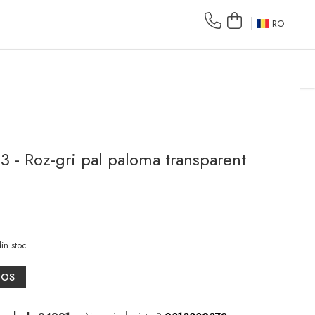
RO
3 - Roz-gri pal paloma transparent
in stoc
COS