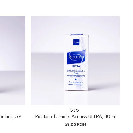
DISOP
 contact, GP
Picaturi oftalmice, Acuaiss ULTRA, 10 ml
S
ba
69,00 RON