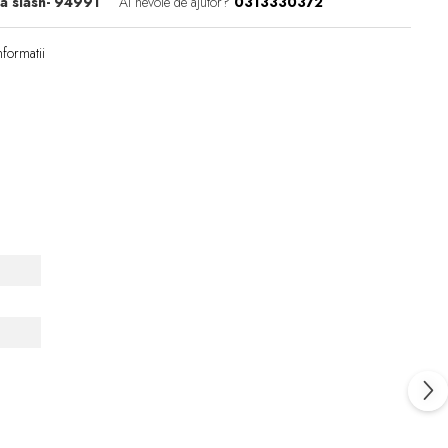
 slash- 94991
Ai nevoie de ajutor?
0313330372
formatii