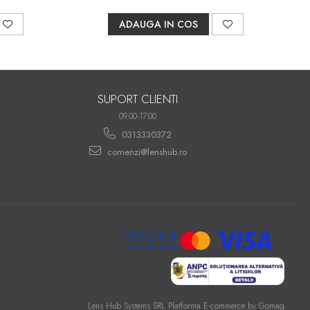
ADAUGA IN COS
SUPORT CLIENTI
09.00-17.00
0313330372
comenzi@lenshub.ro
Lens Hub Systems SRL
Platforma E-commerce by Gomag