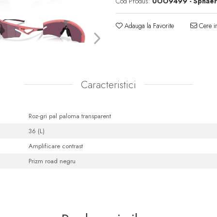
Cod Produs:
0OO9499 - Sphaera
Adauga la Favorite
Cere in
Caracteristici
Roz-gri pal paloma transparent
36 (L)
Amplificare contrast
Prizm road negru