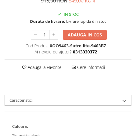
915,00 RON
849,00 RON
PACHETE LENTILE DE CONTACT
Lentile sferice
IN STOC
Lentile torice
Durata de livrare:
Livrare rapida din stoc
Lentile multifocale
ADAUGA IN COS
LENZBOX+
Cu lentile sferice
Cod Produs:
0OO9463-Sutro lite-9463B7
Ai nevoie de ajutor?
0313330372
LenzCare®
Intretinere Ortho-K
Adauga la Favorite
Cere informatii
OCHELARI DE SOARE
SĂNĂTATE OCULARĂ
Pleoape și zona perioculară
Tratament Blefarită
Caracteristici
Culoare:
Tld matte black