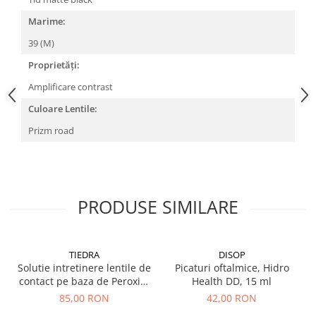
Marime:
39 (M)
Proprietăți:
Amplificare contrast
Culoare Lentile:
Prizm road
PRODUSE SIMILARE
TIEDRA
DISOP
Solutie intretinere lentile de
Picaturi oftalmice, Hidro
contact pe baza de Peroxid,
Health DD, 15 ml
aquamax TOTAL, 360 ml
85,00 RON
42,00 RON