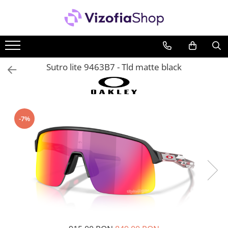
PRODUSE
PICĂTURI OFTALMICE
Sutro lite 9463B7 - Tld matte black
SOLUȚII ÎNTREȚINERE LENTILE DE
CONTACT
Soluții lentile dure
Soluții lentile moi
-7%
Sistem Peroxid
ACCESORII LENTILE DE CONTACT
Accesorii lentile dure
Accesorii lentile moi
PACHETE AVANTAJOASE SOLUȚII
Pachete întreținere lentile moi
Pachete întreținere lentile dure/
RGP/ Ortho-K