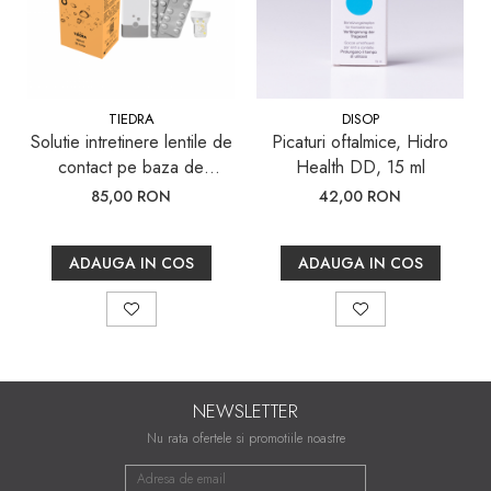
TIEDRA
DISOP
Solutie intretinere lentile de
Picaturi oftalmice, Hidro
contact pe baza de
Health DD, 15 ml
Peroxid, aquamax TOTAL,
85,00 RON
42,00 RON
360 ml
ADAUGA IN COS
ADAUGA IN COS
NEWSLETTER
Nu rata ofertele si promotiile noastre