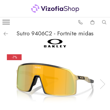
PRODUSE
PICĂTURI OFTALMICE
Sutro 9406C2 - Fortnite midas
SOLUȚII ÎNTREȚINERE
LENTILE DE CONTACT
Soluții lentile dure
-7%
Soluții lentile moi
Sistem Peroxid
ACCESORII LENTILE DE
CONTACT
Accesorii lentile dure
Accesorii lentile moi
PACHETE AVANTAJOASE
SOLUȚII