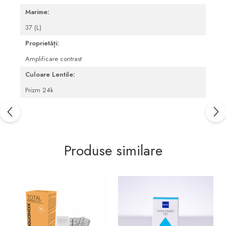
Pleoape și zona perioculară
Marime:
Tratament Blefarită
37 (L)
Proprietăți:
Amplificare contrast
Culoare Lentile:
Prizm 24k
Produse similare