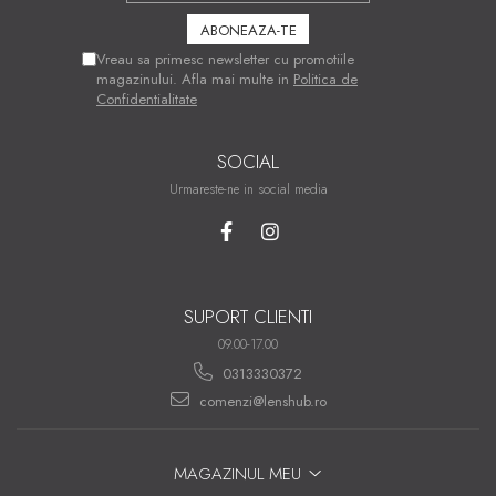
Vreau sa primesc newsletter cu promotiile
magazinului. Afla mai multe in
Politica de
Confidentialitate
SOCIAL
Urmareste-ne in social media
SUPORT CLIENTI
09.00-17.00
0313330372
comenzi@lenshub.ro
MAGAZINUL MEU