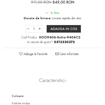
911,00 RON
849,00 RON
Pachete întreținere lentile moi
Pachete întreținere lentile
In Stoc
dure/ RGP/ Ortho-K
Durata de livrare:
Livrare rapida din stoc
PACHETE LENTILE DE
ADAUGA IN COS
CONTACT
Cod Produs:
0OO9406-Sutro-9406C2
Lentile sferice
Ai nevoie de ajutor?
0313330372
Lentile torice
Lentile multifocale
Adauga la Favorite
Cere informatii
LENZBOX+
Cu lentile sferice
LenzCare®
Caracteristici
Intretinere Ortho-K
OCHELARI DE SOARE
Culoare:
SĂNĂTATE OCULARĂ
Fortnite midas