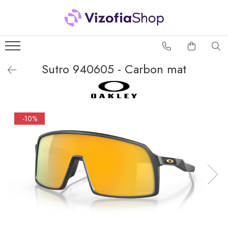
PRODUSE
PICĂTURI OFTALMICE
Sutro 940605 - Carbon mat
SOLUȚII ÎNTREȚINERE
LENTILE DE CONTACT
Soluții lentile dure
-10%
Soluții lentile moi
Sistem Peroxid
ACCESORII LENTILE DE
CONTACT
Accesorii lentile dure
Accesorii lentile moi
PACHETE AVANTAJOASE
SOLUȚII