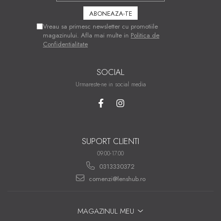
Vreau sa primesc newsletter cu promotiile
magazinului. Afla mai multe in
Politica de
Confidentialitate
SOCIAL
Urmareste-ne in social media
SUPORT CLIENTI
09.00-17.00
0313330372
comenzi@lenshub.ro
MAGAZINUL MEU