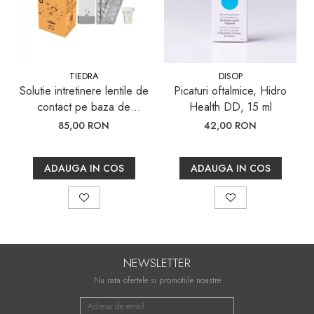
TIEDRA
DISOP
Solutie intretinere lentile de
Picaturi oftalmice, Hidro
contact pe baza de
Health DD, 15 ml
Peroxid, aquamax TOTAL,
85,00 RON
42,00 RON
360 ml
ADAUGA IN COS
ADAUGA IN COS
NEWSLETTER
Nu rata ofertele si promotiile noastre