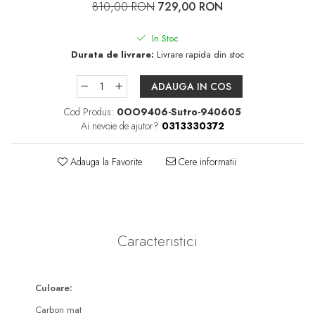
810,00 RON
729,00 RON
Pachete întreținere lentile moi
Pachete întreținere lentile
In Stoc
dure/ RGP/ Ortho-K
Durata de livrare:
Livrare rapida din stoc
PACHETE LENTILE DE
ADAUGA IN COS
CONTACT
Cod Produs:
0OO9406-Sutro-940605
Lentile sferice
Ai nevoie de ajutor?
0313330372
Lentile torice
Lentile multifocale
Adauga la Favorite
Cere informatii
LENZBOX+
Cu lentile sferice
LenzCare®
Caracteristici
Intretinere Ortho-K
OCHELARI DE SOARE
Culoare:
SĂNĂTATE OCULARĂ
Carbon mat