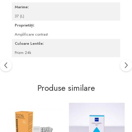
Pleoape și zona perioculară
Marime:
Tratament Blefarită
37 (L)
Proprietăți:
Amplificare contrast
Culoare Lentile:
Prizm 24k
Produse similare