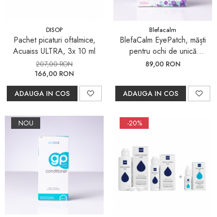
DISOP
Blefacalm
Pachet picaturi oftalmice,
BlefaCalm EyePatch, măști
Acuaiss ULTRA, 3x 10 ml
pentru ochi de unică
folosință, cu autoîncălzire, 10
207,00 RON
89,00 RON
bucăți
166,00 RON
ADAUGA IN COS
ADAUGA IN COS
NOU
-20%