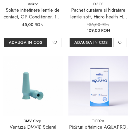
Avizor
DISOP
Solutie intretinere lentile de
Pachet curatare si hidratare
contact, GP Conditioner, 120
lentile soft, Hidro health HA
ml
360ml, Hidro Health HA 100
45,00 RON
136,00 RON
ml, Hidro Health DD 15 ml
109,00 RON
ADAUGA IN COS
ADAUGA IN COS
DMV Corp.
TIEDRA
Ventuză DMV® Scleral
Picături oftalmice AQUAPRO,