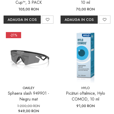
Cup™, 3 PACK
10 ml
105,00 RON
70,00 RON
ADAUGA IN COS
ADAUGA IN COS
-21%
OAKLEY
HYLO
Sphaera slash 949901 -
Picături oftalmice, Hylo
Negru mat
COMOD, 10 ml
1.200,00 RON
91,00 RON
949,00 RON