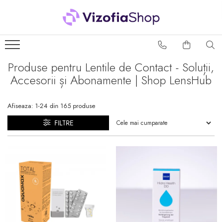
PRODUSE
PICĂTURI OFTALMICE
Produse pentru Lentile de Contact - Soluții,
SOLUȚII ÎNTREȚINERE
Accesorii și Abonamente | Shop LensHub
LENTILE DE CONTACT
Soluții lentile dure
Afiseaza:
1-
24
din
165
produse
Soluții lentile moi
FILTRE
Sistem Peroxid
ACCESORII LENTILE DE
CONTACT
Accesorii lentile dure
Accesorii lentile moi
PACHETE AVANTAJOASE
SOLUȚII