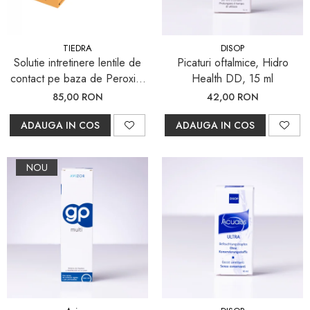
Pachete întreținere lentile moi
Pachete întreținere lentile
TIEDRA
DISOP
dure/ RGP/ Ortho-K
Solutie intretinere lentile de
Picaturi oftalmice, Hidro
PACHETE LENTILE DE
contact pe baza de Peroxid,
Health DD, 15 ml
CONTACT
aquamax TOTAL, 360 ml
85,00 RON
42,00 RON
Lentile sferice
ADAUGA IN COS
ADAUGA IN COS
Lentile torice
Lentile multifocale
NOU
LENZBOX+
Cu lentile sferice
LenzCare®
Intretinere Ortho-K
OCHELARI DE SOARE
SĂNĂTATE OCULARĂ