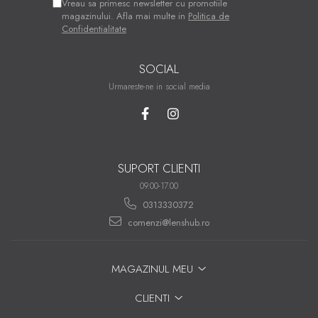
Vreau sa primesc newsletter cu promotiile
magazinului. Afla mai multe in
Politica de
Confidentialitate
SOCIAL
Urmareste-ne in social media
SUPORT CLIENTI
09.00-17.00
0313330372
comenzi@lenshub.ro
MAGAZINUL MEU
CLIENTI