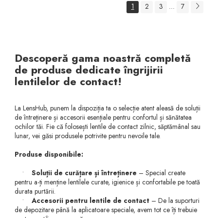
1
2
3
7
...
Descoperă gama noastră completă
de produse dedicate îngrijirii
lentilelor de contact!
La LensHub, punem la dispoziția ta o selecție atent aleasă de soluții
de întreținere și accesorii esențiale pentru confortul și sănătatea
ochilor tăi. Fie că folosești lentile de contact zilnic, săptămânal sau
lunar, vei găsi produsele potrivite pentru nevoile tale.
Produse disponibile:
•
Soluții de curățare și întreținere
– Special create
pentru a-ți menține lentilele curate, igienice și confortabile pe toată
durata purtării.
•
Accesorii pentru lentile de contact
– De la suporturi
de depozitare până la aplicatoare speciale, avem tot ce îți trebuie