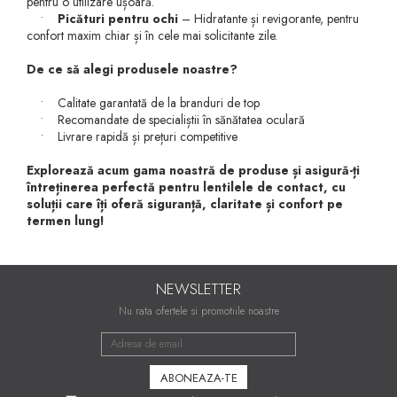
pentru o utilizare ușoară.
•
Picături pentru ochi
– Hidratante și revigorante, pentru
confort maxim chiar și în cele mai solicitante zile.
De ce să alegi produsele noastre?
• Calitate garantată de la branduri de top
• Recomandate de specialiștii în sănătatea oculară
• Livrare rapidă și prețuri competitive
Explorează acum gama noastră de produse și asigură-ți
întreținerea perfectă pentru lentilele de contact, cu
soluții care îți oferă siguranță, claritate și confort pe
termen lung!
NEWSLETTER
Nu rata ofertele si promotiile noastre