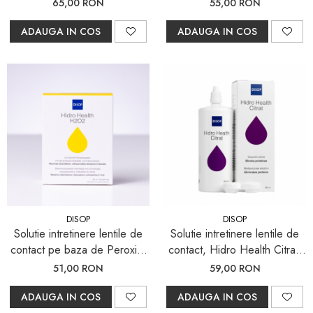
Everclean Plus, 225 ml +30
65,00 RON
55,00 RON
tablete deproteinizare
ADAUGA IN COS
ADAUGA IN COS
DISOP
DISOP
Solutie intretinere lentile de
Solutie intretinere lentile de
contact pe baza de Peroxid,
contact, Hidro Health Citrat,
Hidro Health H2O2, 60 ml
360 ml
51,00 RON
59,00 RON
ADAUGA IN COS
ADAUGA IN COS