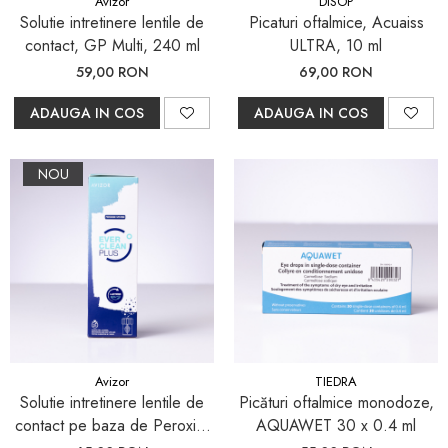
Avizor
DISOP
Pleoape și zona perioculară
Solutie intretinere lentile de
Picaturi oftalmice, Acuaiss
Tratament Blefarită
contact, GP Multi, 240 ml
ULTRA, 10 ml
59,00 RON
69,00 RON
ADAUGA IN COS
ADAUGA IN COS
NOU
Avizor
TIEDRA
Solutie intretinere lentile de
Picături oftalmice monodoze,
contact pe baza de Peroxid,
AQUAWET 30 x 0.4 ml