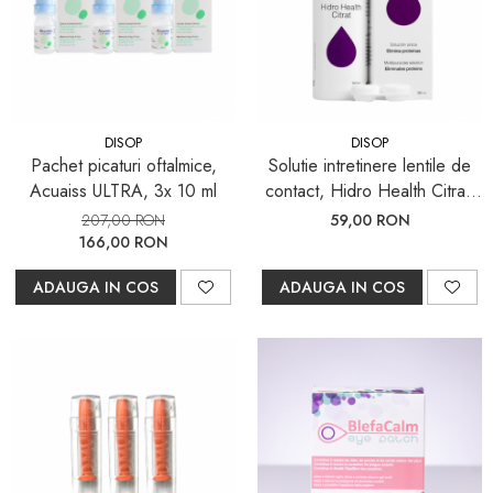
DISOP
DISOP
Pachet picaturi oftalmice,
Solutie intretinere lentile de
Acuaiss ULTRA, 3x 10 ml
contact, Hidro Health Citrat,
360 ml
207,00 RON
59,00 RON
166,00 RON
ADAUGA IN COS
ADAUGA IN COS