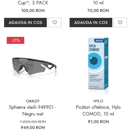
Cup™, 3 PACK
10 ml
105,00 RON
70,00 RON
ADAUGA IN COS
ADAUGA IN COS
-21%
OAKLEY
HYLO
Sphaera slash 949901 -
Picături oftalmice, Hylo
Negru mat
COMOD, 10 ml
1.200,00 RON
91,00 RON
949,00 RON