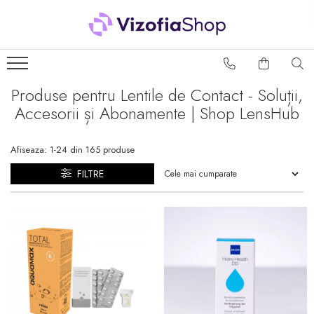
PRODUSE
PICĂTURI OFTALMICE
Produse pentru Lentile de Contact - Soluții,
SOLUȚII ÎNTREȚINERE
Accesorii și Abonamente | Shop LensHub
LENTILE DE CONTACT
Soluții lentile dure
Afiseaza:
1-
24
din
165
produse
Soluții lentile moi
FILTRE
Sistem Peroxid
ACCESORII LENTILE DE
CONTACT
Accesorii lentile dure
Accesorii lentile moi
PACHETE AVANTAJOASE
SOLUȚII