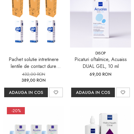
DISOP
Pachet solutie intretinere
Picaturi oftalmice, Acuaiss
lentile de contact dure
DUAL GEL, 10 ml
Aquamax TOTAL (peroxid)
432,00 RON
69,00 RON
3x360 ml + 3x36 tablete +
389,00 RON
GP Multi, 3x 250 ml
ADAUGA IN COS
ADAUGA IN COS
-20%