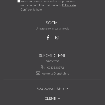
Vreau sa primesc newsletter cu promotiile
magazinului. Afla mai multe in
Politica de
Confidentialitate
SOCIAL
Urmareste-ne in social media
SUPORT CLIENTI
09.00-17.00
0313330372
comenzi@lenshub.ro
MAGAZINUL MEU
CLIENTI