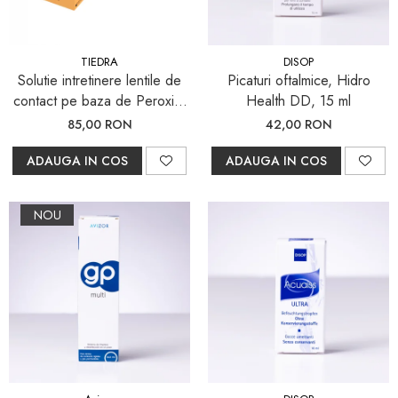
Pachete întreținere lentile moi
Pachete întreținere lentile
TIEDRA
DISOP
dure/ RGP/ Ortho-K
Solutie intretinere lentile de
Picaturi oftalmice, Hidro
PACHETE LENTILE DE
contact pe baza de Peroxid,
Health DD, 15 ml
CONTACT
aquamax TOTAL, 360 ml
85,00 RON
42,00 RON
Lentile sferice
ADAUGA IN COS
ADAUGA IN COS
Lentile torice
Lentile multifocale
NOU
LENZBOX+
Cu lentile sferice
LenzCare®
Intretinere Ortho-K
OCHELARI DE SOARE
SĂNĂTATE OCULARĂ