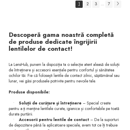
1
2
3
7
...
Descoperă gama noastră completă
de produse dedicate îngrijirii
lentilelor de contact!
La LensHub, punem la dispoziția ta o selecție atent aleasă de soluții
de întreținere și accesorii esențiale pentru confortul și sănătatea
ochilor tăi. Fie că folosești lentile de contact zilnic, săptămânal sau
lunar, vei găsi produsele potrivite pentru nevoile tale.
Produse disponibile:
•
Soluții de curățare și întreținere
– Special create
pentru a-ți menține lentilele curate, igienice și confortabile pe toată
durata purtării.
•
Accesorii pentru lentile de contact
– De la suporturi
de depozitare până la aplicatoare speciale, avem tot ce îți trebuie