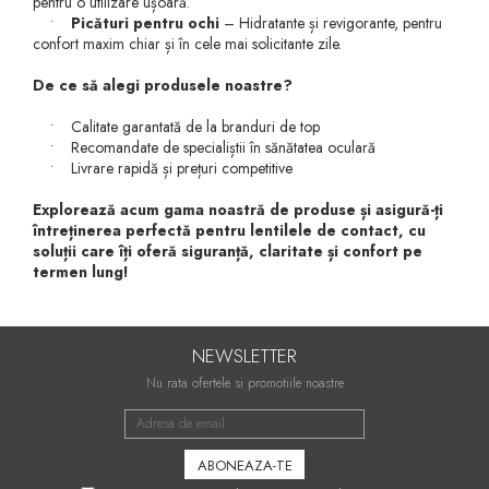
pentru o utilizare ușoară.
•
Picături pentru ochi
– Hidratante și revigorante, pentru
confort maxim chiar și în cele mai solicitante zile.
De ce să alegi produsele noastre?
• Calitate garantată de la branduri de top
• Recomandate de specialiștii în sănătatea oculară
• Livrare rapidă și prețuri competitive
Explorează acum gama noastră de produse și asigură-ți
întreținerea perfectă pentru lentilele de contact, cu
soluții care îți oferă siguranță, claritate și confort pe
termen lung!
NEWSLETTER
Nu rata ofertele si promotiile noastre