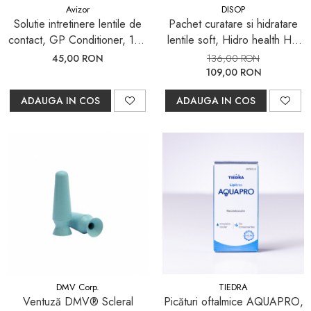
Avizor
DISOP
Solutie intretinere lentile de
Pachet curatare si hidratare
contact, GP Conditioner, 120
lentile soft, Hidro health HA
ml
360ml, Hidro Health HA 100
45,00 RON
136,00 RON
ml, Hidro Health DD 15 ml
109,00 RON
ADAUGA IN COS
ADAUGA IN COS
DMV Corp.
TIEDRA
Ventuză DMV® Scleral
Picături oftalmice AQUAPRO,