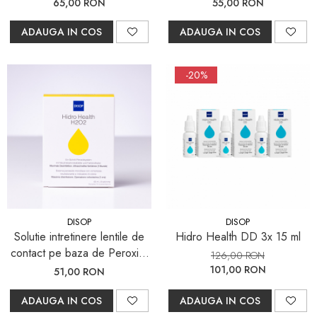
Everclean Plus, 225 ml +30
65,00 RON
55,00 RON
tablete deproteinizare
ADAUGA IN COS
ADAUGA IN COS
-20%
DISOP
DISOP
Solutie intretinere lentile de
Hidro Health DD 3x 15 ml
contact pe baza de Peroxid,
126,00 RON
Hidro Health H2O2, 60 ml
101,00 RON
51,00 RON
ADAUGA IN COS
ADAUGA IN COS