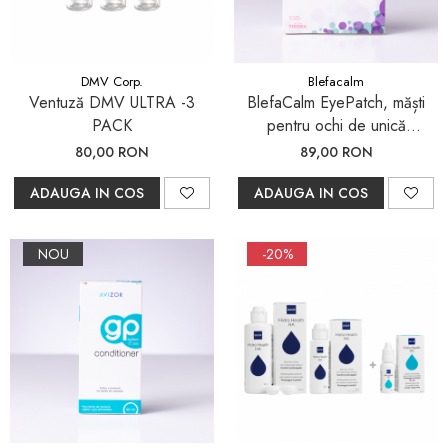
DMV Corp.
Blefacalm
Ventuză DMV ULTRA -3
BlefaCalm EyePatch, măști
PACK
pentru ochi de unică
folosință, cu autoîncălzire, 10
80,00 RON
89,00 RON
bucăți
ADAUGA IN COS
ADAUGA IN COS
NOU
-20%