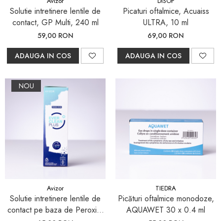
Avizor
DISOP
Pleoape și zona perioculară
Solutie intretinere lentile de
Picaturi oftalmice, Acuaiss
Tratament Blefarită
contact, GP Multi, 240 ml
ULTRA, 10 ml
59,00 RON
69,00 RON
ADAUGA IN COS
ADAUGA IN COS
NOU
Avizor
TIEDRA
Solutie intretinere lentile de
Picături oftalmice monodoze,
contact pe baza de Peroxid,
AQUAWET 30 x 0.4 ml